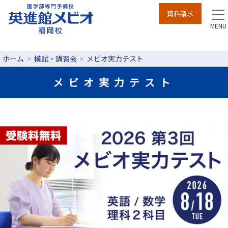
資料請求
to
na
MENU
ホーム
模試・講習会
メビオ実力テスト
メビオ実力テスト