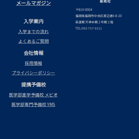
メールマガジン
〒810-0004
福岡県福岡市中央区渡辺通4-8-20
入学案内
英進館 天神本館２号館２階
TEL:092-717-3111
入学までの流れ
よくあるご質問
会社情報
採用情報
プライバシーポリシー
提携予備校
医学部進学予備校 メビオ
医学部専門予備校 YMS