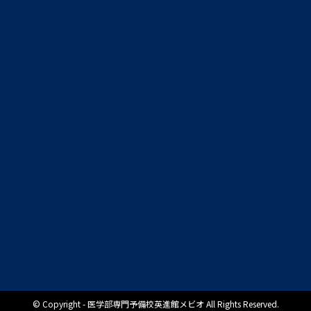
© Copyright - 医学部専門予備校英進館メビオ All Rights Reserved.