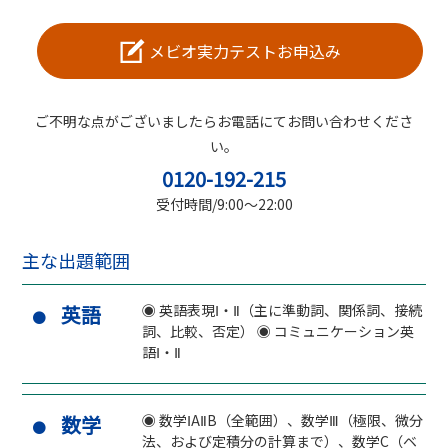
メビオ実力テストお申込み
ご不明な点がございましたらお電話にてお問い合わせくださ
い。
0120-192-215
受付時間/9:00～22:00
主な出題範囲
英語
◉ 英語表現Ⅰ・Ⅱ（主に準動詞、関係詞、接続
詞、比較、否定） ◉ コミュニケーション英
語Ⅰ・Ⅱ
数学
◉ 数学ⅠAⅡB（全範囲）、数学Ⅲ（極限、微分
法、および定積分の計算まで）、数学C（ベ