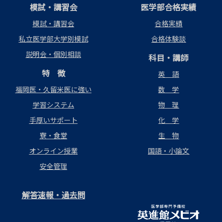
模試・講習会
医学部合格実績
模試・講習会
合格実績
私立医学部大学別模試
合格体験談
説明会・個別相談
科目・講師
特 徴
英 語
福岡医・久留米医に強い
数 学
学習システム
物 理
手厚いサポート
化 学
寮・食堂
生 物
オンライン授業
国語・小論文
安全管理
解答速報・過去問