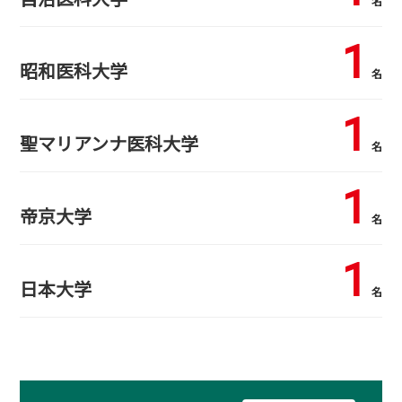
名
1
昭和医科大学
名
1
聖マリアンナ医科大学
名
1
帝京大学
名
1
日本大学
名