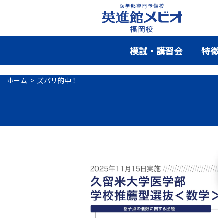
模試・講習会
特
ホーム
ズバリ的中！